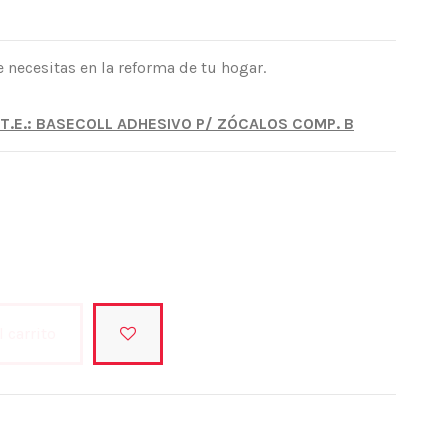
necesitas en la reforma de tu hogar.
T.E.: BASECOLL ADHESIVO P/ ZÓCALOS COMP. B
l carrito