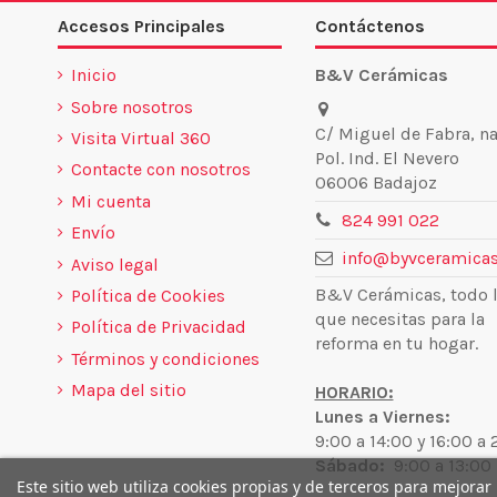
Accesos Principales
Contáctenos
Inicio
B&V Cerámicas
Sobre nosotros
C/ Miguel de Fabra, na
Visita Virtual 360
Pol. Ind. El Nevero
Contacte con nosotros
06006 Badajoz
Mi cuenta
824 991 022
Envío
info@byvceramicas
Aviso legal
B&V Cerámicas, todo 
Política de Cookies
que necesitas para la
Política de Privacidad
reforma en tu hogar.
Términos y condiciones
Mapa del sitio
HORARIO:
Lunes a Viernes:
9:00 a 14:00 y 16:00 a
Sábado:
9:00 a 13:00
Este sitio web utiliza cookies propias y de terceros para mejorar