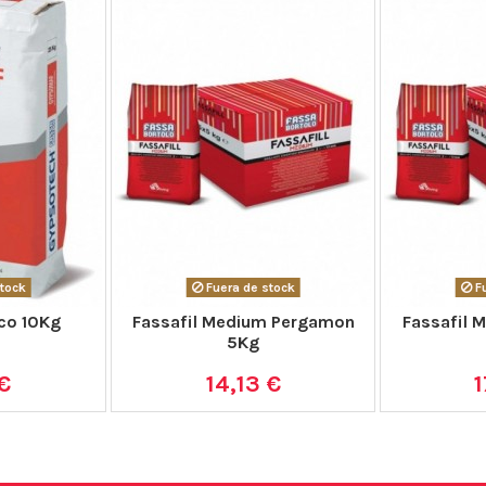
tock
Fuera de stock
Fu
co 10Kg
Fassafil Medium Pergamon
Fassafil 
5Kg
€
14,13 €
1