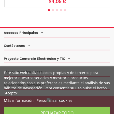
24,05 €
Accesos Principales
Contáctenos
Proyecto Comercio Electrónico y TIC
Síguenos en las Redes
Este sitio web utiliza cookies propias y de terceros para
mejorar nuestros servicios y mostrarle productos
relacionados con sus preferencias mediante el análisis de sus
Novedades - Newsletter
hábitos de navegación. Para consentir su uso pulse el botón
"Acepto".
Más información
Personalizar cookies
® B&V Cerámicas - Todo lo que necesitas para la reforma de
RECHAZAR TODO
tu hogar.