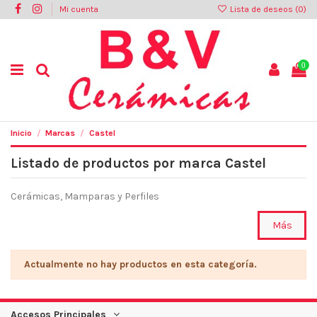
Mi cuenta
Lista de deseos (
0
)
0
Inicio
Marcas
Castel
Listado de productos por marca Castel
Cerámicas, Mamparas y Perfiles
Más
Actualmente no hay productos en esta categoría.
Accesos Principales