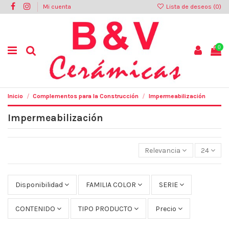
Mi cuenta
Lista de deseos (
0
)
0
Inicio
Complementos para la Construcción
Impermeabilización
Impermeabilización
Relevancia
24
Disponibilidad
FAMILIA COLOR
SERIE
CONTENIDO
TIPO PRODUCTO
Precio