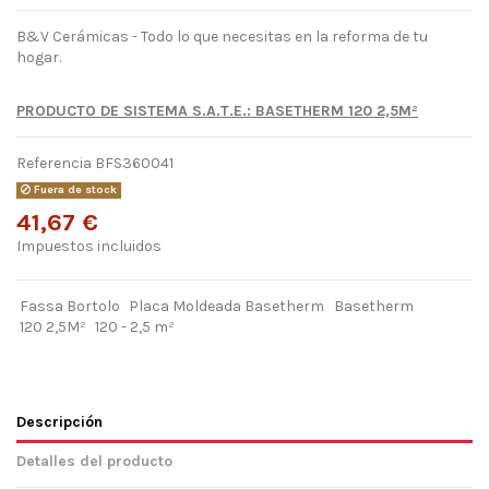
B&V Cerámicas - Todo lo que necesitas en la reforma de tu
hogar.
PRODUCTO DE SISTEMA S.A.T.E.: BASETHERM 120 2,5M²
Referencia
BFS360041
Fuera de stock
41,67 €
Impuestos incluidos
Fassa Bortolo
Placa Moldeada Basetherm
Basetherm
120 2,5M²
120 - 2,5 m²
Descripción
Detalles del producto