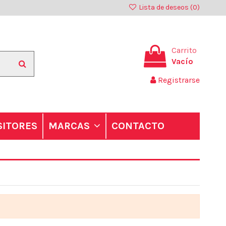
Lista de deseos (
0
)
Carrito
Vacío
Registrarse
SITORES
CONTACTO
MARCAS